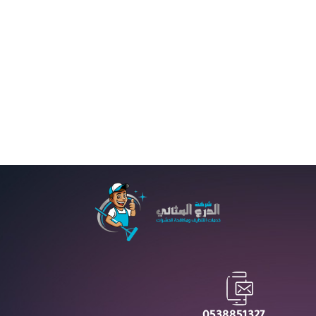
READ MORE
3
2
1