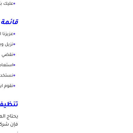
عليك بت
قائمة 
عزيزنا 
نزيل وب
نقضي عل
استعادة
نستخدم 
نقوم اي
تنظيف 
يحتاج الم
فإن شركة
: