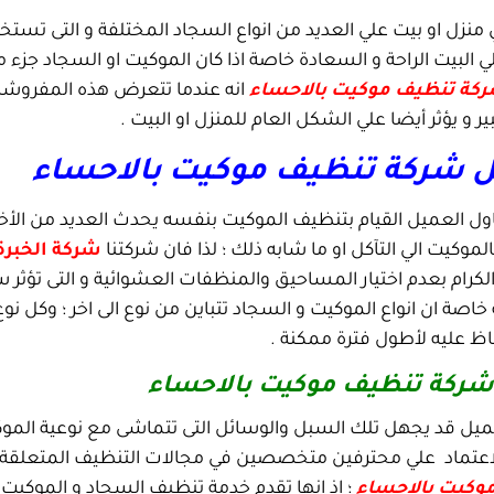
 منزل او بيت علي العديد من انواع السجاد المختلفة و التى تست
البيت الراحة و السعادة خاصة اذا كان الموكيت او السجاد جزء من 
كة تنظيف موكيت بالاحساء
انه عندما تتعرض هذه المفروشات
 و يؤثر أيضا علي الشكل العام للمنزل او البيت .
 شركة تنظيف موكيت بالاحساء
اول العميل القيام بتنظيف الموكيت بنفسه يحدث العديد من الأخ
لموكيت الي التآكل او ما شابه ذلك ؛ لذا فان شركتنا
شركة الخبرة
لكرام بعدم اختيار المساحيق والمنظفات العشوائية و التى تؤثر سل
خاصة ان انواع الموكيت و السجاد تتباين من نوع الى اخر ؛ وكل
اظ عليه لأطول فترة ممكنة .
شركة تنظيف موكيت بالاحساء
عميل قد يجهل تلك السبل والوسائل التى تتماشى مع نوعية الموكي
الاعتماد علي محترفين متخصصين في مجالات التنظيف المتعلقة ا
وكيت بالاحساء
؛ اذ انها تقدم خدمة تنظيف السجاد و الموكيت 