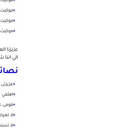
موكيت ا
موكيت ا
موكيت ال
موكيت ا
عزيزنا ا
الي اننا 
نصائ
عزيزتى 
اهتمي ب
قومى عل
لا تعرض
لا تستخ