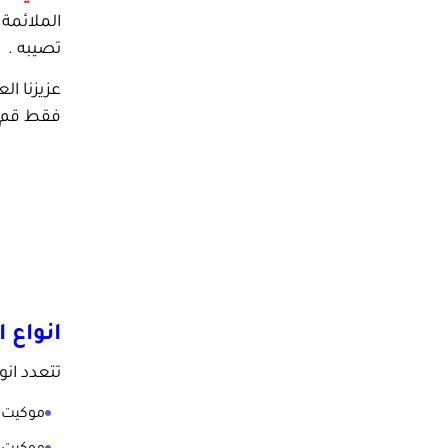
الملائمة 
تصيبه .
عزيزنا ا
فقط قم ب
انواع 
تتعدد انو
موكيت ا