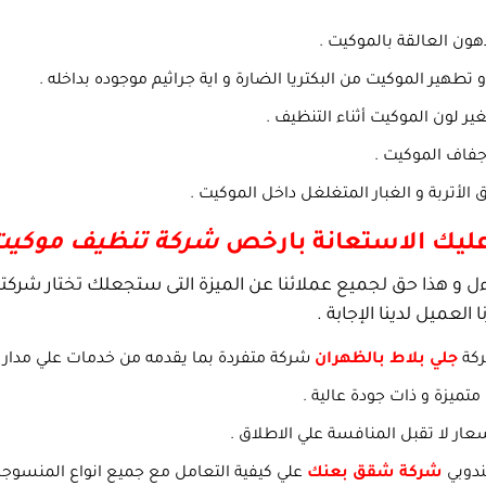
دهون العالقة بالموكيت .
 تطهير الموكيت من البكتريا الضارة و اية جراثيم موجوده بداخله .
ير لون الموكيت أثناء التنظيف .
فاف الموكيت .
دق الأتربة و الغبار المتغلغل داخل الموكيت .
عليك الاستعانة بارخص
شركة تنظيف موكيت 
ل و هذا حق لجميع عملائنا عن الميزة التى ستجعلك تختار شركتنا
 العميل لدينا الإجابة .
كة
جلي بلاط بالظهران
شركة متفردة بما يقدمه من خدمات علي مدار ا
 متميزة و ذات جودة عالية .
عار لا تقبل المنافسة علي الاطلاق .
ندوبي
شركة شقق بعنك
علي كيفية التعامل مع جميع انواع المنسوجات