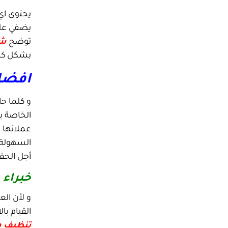
يحتوى اي
يضفي علي 
توضح
شر
بشكل كبير
افضل
و كلما ح
الخاصة با
عملائها ا
السهولة 
أجل الحف
خبراء 
و لأن ال
القيام ب
تنظيف م