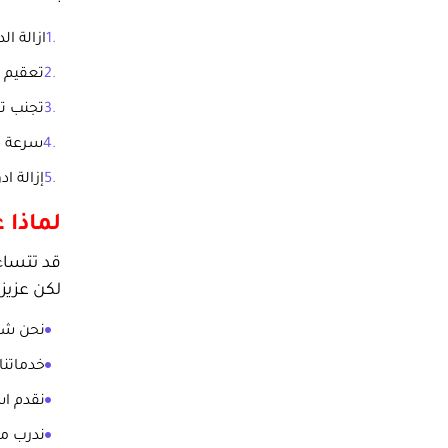
ازالة ال
تعقيم و
تجنب تغ
سرعة ج
إزالة ا
لماذا 
قد تتساء
لكن عزيزنا
نحن شر
خدماتنا
نقدم اس
ندرب م