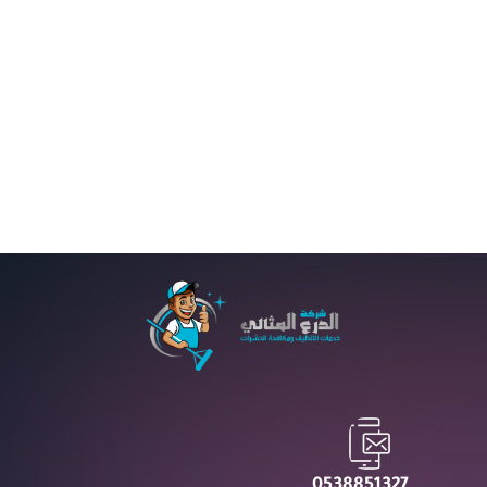
PREV
NEXT
0538851327