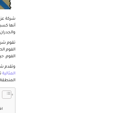
شركة عزل 
أنها كسب
والجدران
تقوم شرك
الفوم ال
الفوم، ح
وتقدم شر
المثالية
تض
المنطقة.
اف