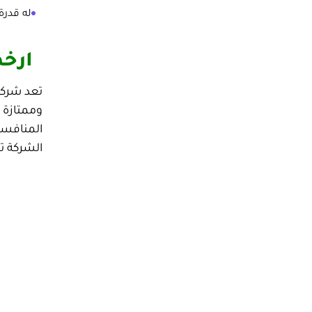
له قدرة
ارخص
تعد شركة
وممتازة م
المنافسة،
الشركة ت