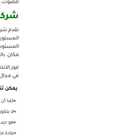
للصوت، ي
شركا
تقدم شرك
المستوردة
المستودع
مكان، بال
فور الاتص
في مجال ا
يمكن تنف
كما أن 
لا يتكو
هو جيد 
عادة ما