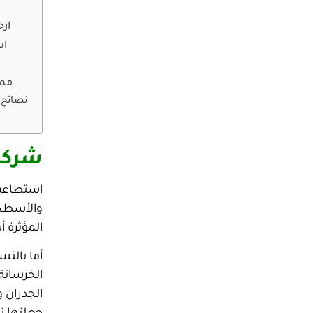
ار
اس
ممي
نصائح 
شركة 
استطاعت 
والأسطح ل
المؤثرة 
أما بالن
الخرسانة 
الجدران 