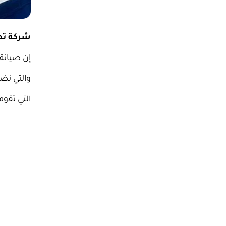
شركة تص
إن صيانة
والتي نض
التي تقو