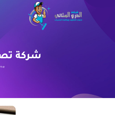
شركة تصليح 
me