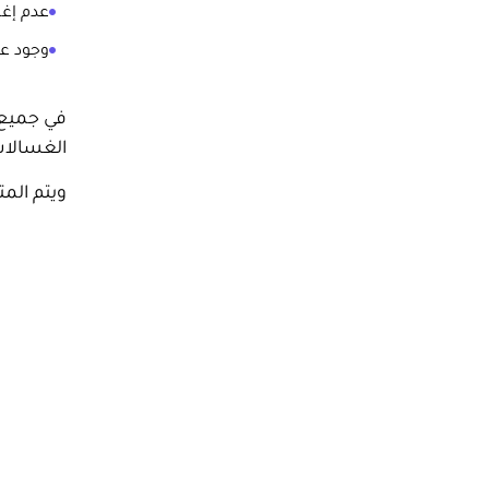
عدم إغل
وجود ع
في جميع 
الغسالات
ويتم الم