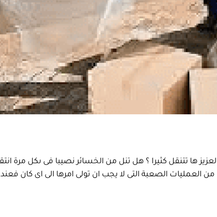
ثاث بالخفجى 0555908136 عميلنا العزيز ها تتنقل كثيرا ؟ هل تنل من الخسائر نصيبا 
من العمليات الصعبة التى لا يجب ان تولى امرها الى اى كان فعند 