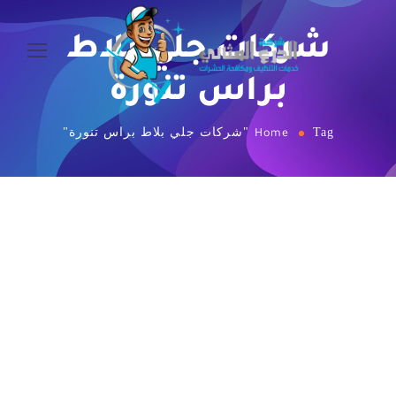
شركات جلي بلاط
براس تنورة
Tag "شركات جلي بلاط براس تنورة"
Home