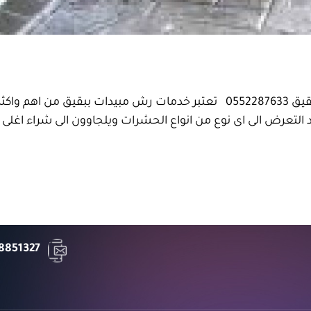
شركة رش مبيدات ببقيق شركة رش مبيدات ببقيق 0552287633 تعتبر خدمات ر
 التعرض الى اى نوع من انواع الحشرات ويلجاوون الى شراء اغلى ان
8851327