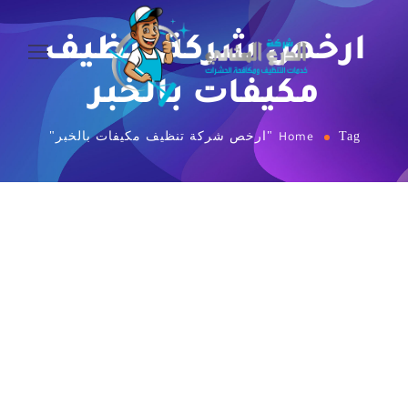
ارخص ﺷﺮﻛﺔ ﺗﻨﻈﻴﻒ
ﻣﻜﻴﻔﺎﺕ ﺑﺎﻟﺨﺒﺮ
Tag "ارخص ﺷﺮﻛﺔ ﺗﻨﻈﻴﻒ ﻣﻜﻴﻔﺎﺕ ﺑﺎﻟﺨﺒﺮ"
Home